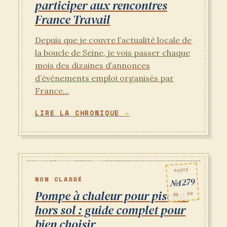
participer aux rencontres
France Travail
Depuis que je couvre l’actualité locale de
la boucle de Seine, je vois passer chaque
mois des dizaines d’annonces
d’événements emploi organisés par
France…
LIRE LA CHRONIQUE
POSTÉ
NON CLASSÉ
№1279
Pompe à chaleur pour piscine
05 · 08
hors sol : guide complet pour
bien choisir