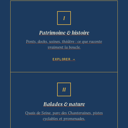
I
Patrimoine & histoire
Ponts, docks, usines, théâtre : ce que raconte
vraiment la boucle.
EXPLORER →
II
Balades & nature
Quais de Seine, parc des Chanteraines, pistes
cyclables et promenades.