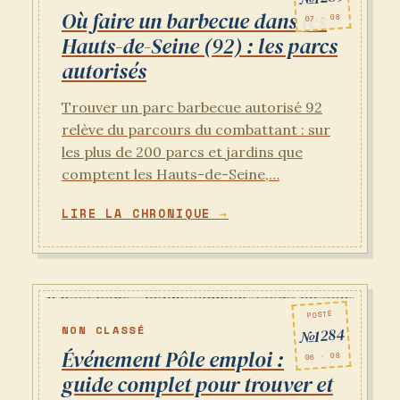
Où faire un barbecue dans les
07 · 08
Hauts-de-Seine (92) : les parcs
autorisés
Trouver un parc barbecue autorisé 92
relève du parcours du combattant : sur
les plus de 200 parcs et jardins que
comptent les Hauts-de-Seine,…
LIRE LA CHRONIQUE
POSTÉ
NON CLASSÉ
№1284
Événement Pôle emploi :
06 · 08
guide complet pour trouver et