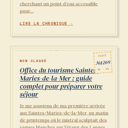
cherchant un point d’eau accessible
pour…
LIRE LA CHRONIQUE
POSTÉ
NON CLASSÉ
№1269
Office du tourisme Saintes-
04 · 08
Maries-de-la-Mer : guide
complet pour préparer votre
séjour
Je me souviens de ma première arrivée
aux Saintes-Maries-de-la-Mer, un matin
de printemps où le mistral sculptait des
vagues blanches sur l’étang des Launes.