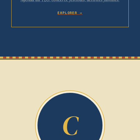
EXPLORER →
C