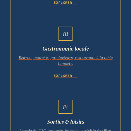
EXPLORER →
III
Gastronomie locale
Bistrots, marchés, producteurs, restaurants à la table
honnête.
EXPLORER →
IV
Sorties & loisirs
Agenda du T2G, concerts, festivals, activités familles.