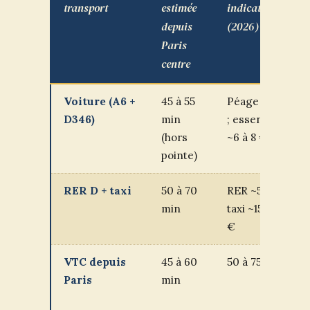
transport
estimée
indicatif
depuis
(2026)
Paris
centre
Voiture (A6 +
45 à 55
Péage : 0 €
D346)
min
; essence
(hors
~6 à 8 €
pointe)
RER D + taxi
50 à 70
RER ~5 € ;
min
taxi ~15 à 20
€
VTC depuis
45 à 60
50 à 75 €
Paris
min