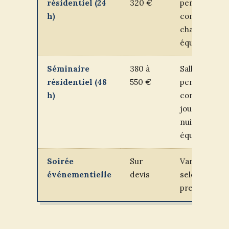
résidentiel (24
320 €
pension
h)
complète,
chambre,
équipement
Séminaire
380 à
Salle,
résidentiel (48
550 €
pension
h)
complète 2
jours, 2
nuits,
équipement
Soirée
Sur
Variable
événementielle
devis
selon
prestation