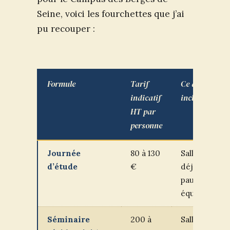
Seine, voici les fourchettes que j’ai
pu recouper :
Formule
Tarif
Ce qui est
indicatif
inclus
HT par
personne
Journée
80 à 130
Salle,
d’étude
€
déjeuner,
pauses,
équipement
Séminaire
200 à
Salle,