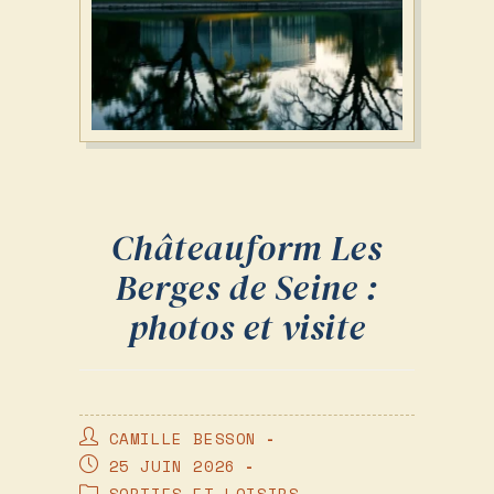
Châteauform Les
Berges de Seine :
photos et visite
AUTEUR/AUTRICE
CAMILLE BESSON
DE
PUBLICATION
25 JUIN 2026
LA
PUBLIÉE :
POST
SORTIES ET LOISIRS