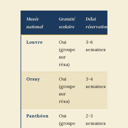
Musée
Gratuité
Délai
Nive
national
scolaire
réservation
adap
Louvre
Oui
3-6
CM1
(groupe
semaines
lycé
sur
résa)
Orsay
Oui
3-4
CE2
(groupe
semaines
lycé
sur
résa)
Panthéon
Oui
2-3
CM1
(groupe
semaines
lycé