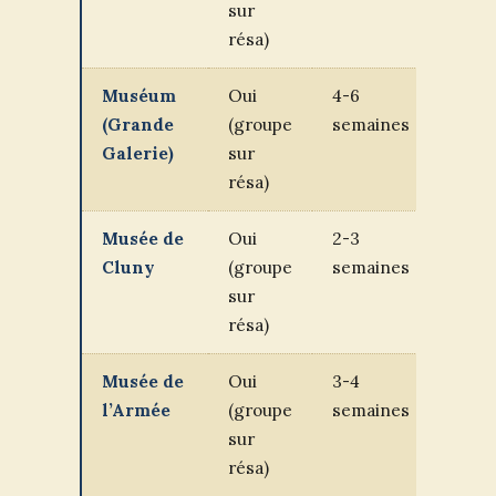
sur
résa)
Muséum
Oui
4-6
Mate
(Grande
(groupe
semaines
au l
Galerie)
sur
résa)
Musée de
Oui
2-3
CM1
Cluny
(groupe
semaines
lycé
sur
résa)
Musée de
Oui
3-4
Coll
l’Armée
(groupe
semaines
lycé
sur
résa)