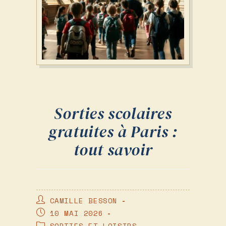
Sorties scolaires
gratuites à Paris :
tout savoir
AUTEUR/AUTRICE
CAMILLE BESSON
DE
PUBLICATION
10 MAI 2026
LA
PUBLIÉE :
POST
SORTIES ET LOISIRS