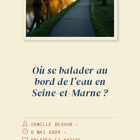
Où se balader au
bord de l’eau en
Seine-et-Marne ?
AUTEUR/AUTRICE
CAMILLE BESSON
DE
PUBLICATION
8 MAI 2026
LA
PUBLIÉE :
POST
BALADES ET NATURE