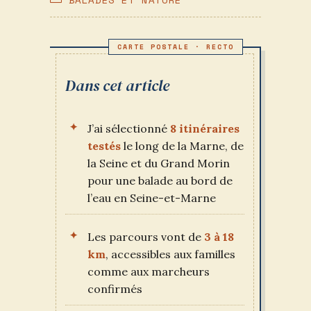
PUBLICATION :
CATEGORY:
Dans cet article
J’ai sélectionné
8 itinéraires
testés
le long de la Marne, de
la Seine et du Grand Morin
pour une balade au bord de
l’eau en Seine-et-Marne
Les parcours vont de
3 à 18
km
, accessibles aux familles
comme aux marcheurs
confirmés