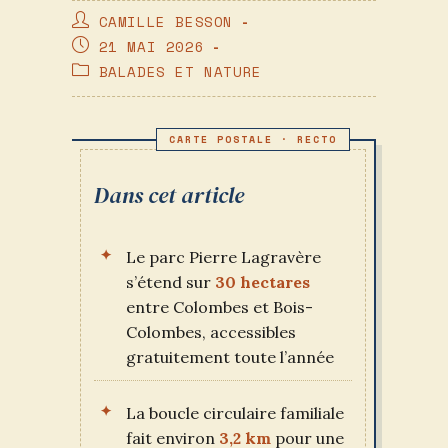
AUTEUR/AUTRICE
CAMILLE BESSON
DE
PUBLICATION
21 MAI 2026
LA
PUBLIÉE :
POST
BALADES ET NATURE
PUBLICATION :
CATEGORY:
Dans cet article
Le parc Pierre Lagravère
s’étend sur
30 hectares
entre Colombes et Bois-
Colombes, accessibles
gratuitement toute l’année
La boucle circulaire familiale
fait environ
3,2 km
pour une