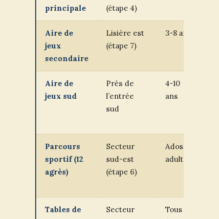
principale
(étape 4)
o
Aire de
Lisière est
3-8 ans
Pl
jeux
(étape 7)
m
secondaire
fr
Aire de
Près de
4-10
T
jeux sud
l’entrée
ans
et
sud
st
à 
Parcours
Secteur
Ados et
P
sportif (12
sud-est
adultes
ex
agrès)
(étape 6)
su
ag
Tables de
Secteur
Tous
U