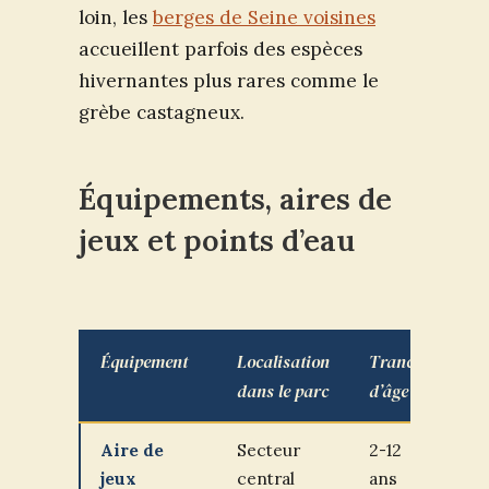
loin, les
berges de Seine voisines
accueillent parfois des espèces
hivernantes plus rares comme le
grèbe castagneux.
Équipements, aires de
jeux et points d’eau
Équipement
Localisation
Tranche
Re
dans le parc
d’âge
Aire de
Secteur
2-12
So
jeux
central
ans
cl