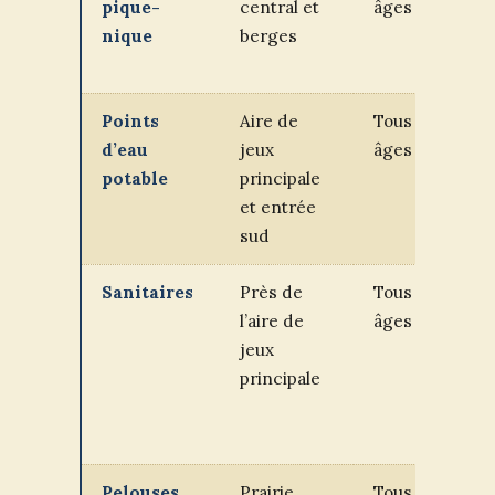
pique-
central et
âges
vi
nique
berges
de
au
Points
Aire de
Tous
Fo
d’eau
jeux
âges
bo
potable
principale
po
et entrée
sud
Sanitaires
Près de
Tous
O
l’aire de
âges
au
jeux
ho
principale
pa
ac
P
Pelouses
Prairie
Tous
Pi