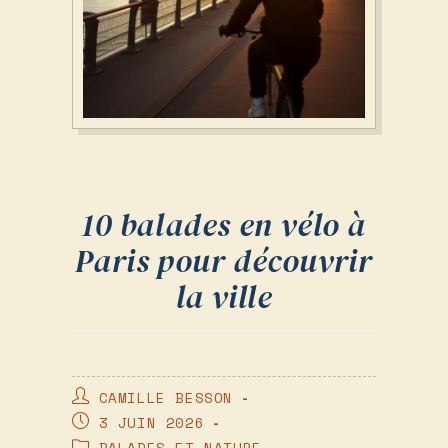
10 balades en vélo à
Paris pour découvrir
la ville
AUTEUR/AUTRICE
CAMILLE BESSON
DE
PUBLICATION
3 JUIN 2026
LA
PUBLIÉE :
POST
BALADES ET NATURE