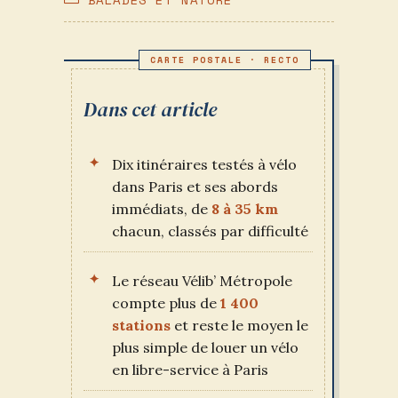
PUBLICATION :
CATEGORY:
Dans cet article
Dix itinéraires testés à vélo
dans Paris et ses abords
immédiats, de
8 à 35 km
chacun, classés par difficulté
Le réseau Vélib’ Métropole
compte plus de
1 400
stations
et reste le moyen le
plus simple de louer un vélo
en libre-service à Paris