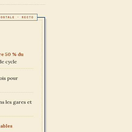
re 50 % du
de cycle
ois pour
s les gares et
lables