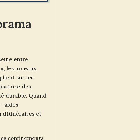
norama
Seine entre
in, les arceaux
plient sur les
nisatrice des
lité durable. Quand
 : aides
 d’itinéraires et
 Les confinements