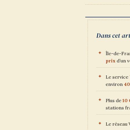
DE
LA
PUBLICATION :
Dans cet art
Île-de-Fra
prix
d’un v
Le service
environ
40
Plus de
10 
stations fr
Le réseau 