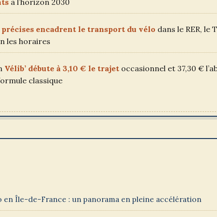
nts
à l’horizon 2030
 précises encadrent le transport du vélo
dans le RER, le T
n les horaires
un
Vélib’ débute à 3,10 € le trajet
occasionnel et 37,30 € l
formule classique
o en Île-de-France : un panorama en pleine accélération