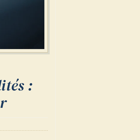
ités :
ir