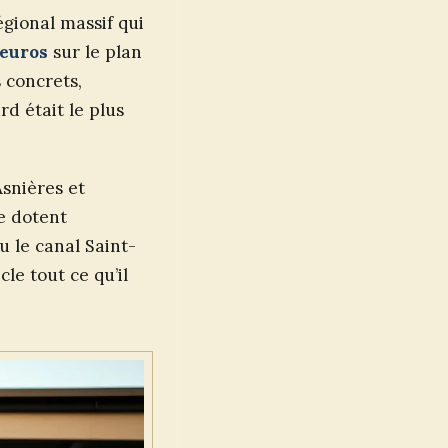
égional massif qui
’euros
sur le plan
 concrets,
d était le plus
Asnières et
e dotent
u le canal Saint-
le tout ce qu’il