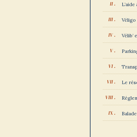
L’aide
Véligo
Vélib’
Parkin
Transp
Le rés
Réglem
Balade