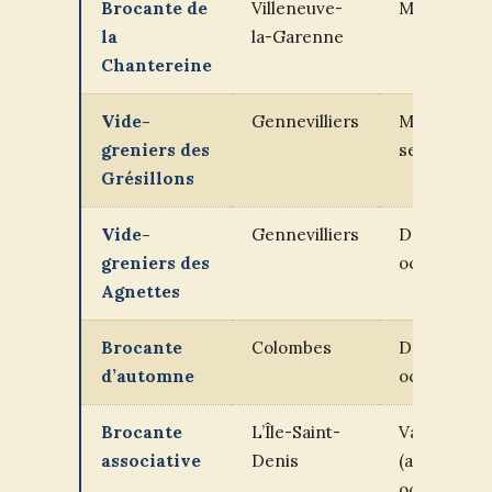
Brocante de
Villeneuve-
Mi-juin
la
la-Garenne
Chantereine
Vide-
Gennevilliers
Mi-
greniers des
septembre
Grésillons
Vide-
Gennevilliers
Début
greniers des
octobre
Agnettes
Brocante
Colombes
Début
d’automne
octobre
Brocante
L’Île-Saint-
Variable
associative
Denis
(avril ou
oct.)