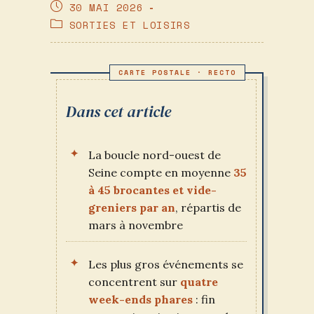
DE
PUBLICATION
30 MAI 2026
LA
PUBLIÉE :
POST
SORTIES ET LOISIRS
PUBLICATION :
CATEGORY:
Dans cet article
La boucle nord-ouest de
Seine compte en moyenne
35
à 45 brocantes et vide-
greniers par an
, répartis de
mars à novembre
Les plus gros événements se
concentrent sur
quatre
week-ends phares
: fin