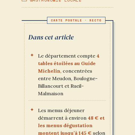
PUBLICATION :
CATEGORY:
Dans cet article
Le département compte
4
tables étoilées au Guide
Michelin
, concentrées
entre Meudon, Boulogne-
Billancourt et Rueil-
Malmaison
Les menus déjeuner
démarrent à environ
48 € et
les menus dégustation
montent jusqu’à 145 €
selon