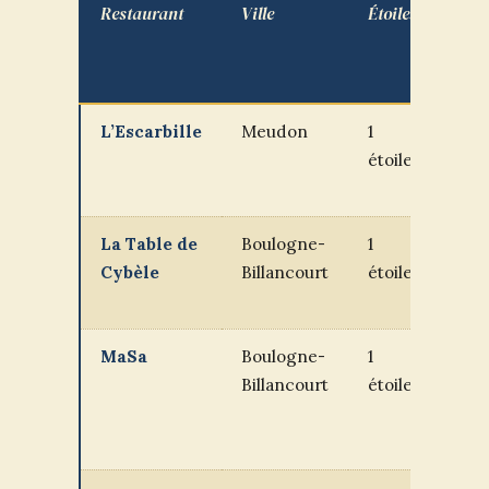
Restaurant
Ville
Étoiles
Men
déje
L’Escarbille
Meudon
1
55 à
étoile
€
La Table de
Boulogne-
1
58 à
Cybèle
Billancourt
étoile
€
MaSa
Boulogne-
1
48 à
Billancourt
étoile
€