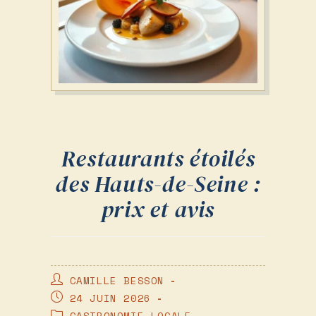
Restaurants étoilés
des Hauts-de-Seine :
prix et avis
AUTEUR/AUTRICE
CAMILLE BESSON
DE
PUBLICATION
24 JUIN 2026
LA
PUBLIÉE :
POST
GASTRONOMIE LOCALE