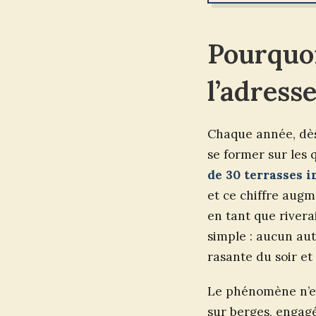
Pourquoi
l’adresse
Chaque année, dès 
se former sur les 
de 30 terrasses i
et ce chiffre augm
en tant que river
simple : aucun aut
rasante du soir et 
Le phénomène n’es
sur berges, engagé