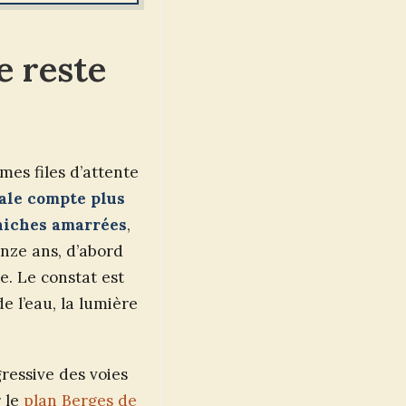
e reste
mes files d’attente
tale compte plus
éniches amarrées
,
inze ans, d’abord
. Le constat est
e l’eau, la lumière
ressive des voies
r le
plan Berges de