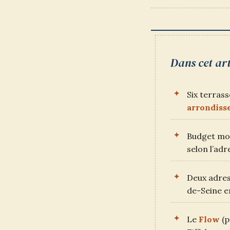
DE
LA
PUBLICATION :
Dans cet art
Six terras
arrondiss
Budget mo
selon l’adr
Deux adres
de-Seine e
Le
Flow
(p