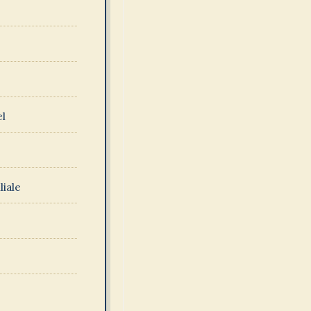
el
liale