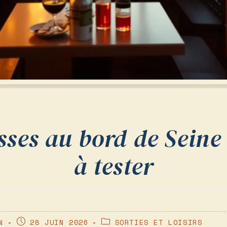
sses au bord de Seine
à tester
PUBLICATION
POST
N
28 JUIN 2026
SORTIES ET LOISIRS