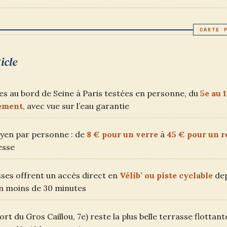
PUBLIÉE :
CATEGORY:
icle
ses au bord de Seine à Paris testées en personne, du
5e au 
ement
, avec vue sur l’eau garantie
yen par personne : de
8 € pour un verre
à
45 € pour un r
esse
ses offrent un accès direct en
Vélib’ ou piste cyclable
dep
n moins de 30 minutes
ort du Gros Caillou, 7e) reste la plus belle terrasse flottant