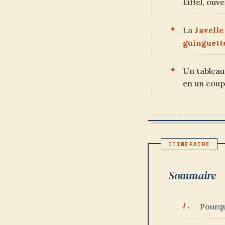
Eiffel, ouv
La
Javelle
guinguett
Un tableau 
en un coup
Sommaire
Pourqu