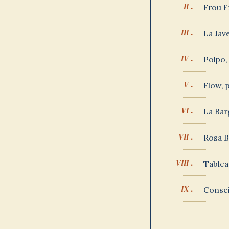
Frou F
La Jave
Polpo, 
Flow, p
La Bar
Rosa B
Tablea
Consei