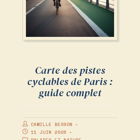
Carte des pistes
cyclables de Paris :
guide complet
AUTEUR/AUTRICE
CAMILLE BESSON
DE
PUBLICATION
11 JUIN 2026
LA
PUBLIÉE :
POST
BALADES ET NATURE