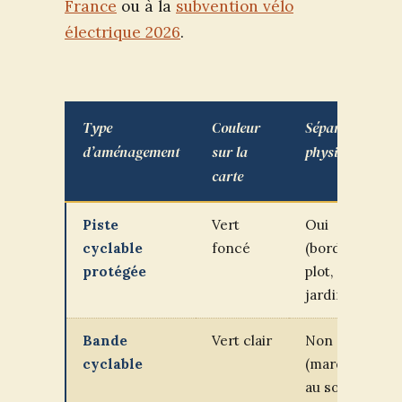
France
ou à la
subvention vélo
électrique 2026
.
Type
Couleur
Séparation
d’aménagement
sur la
physique
carte
Piste
Vert
Oui
cyclable
foncé
(bordure,
protégée
plot,
jardinière)
Bande
Vert clair
Non
cyclable
(marquage
au sol)