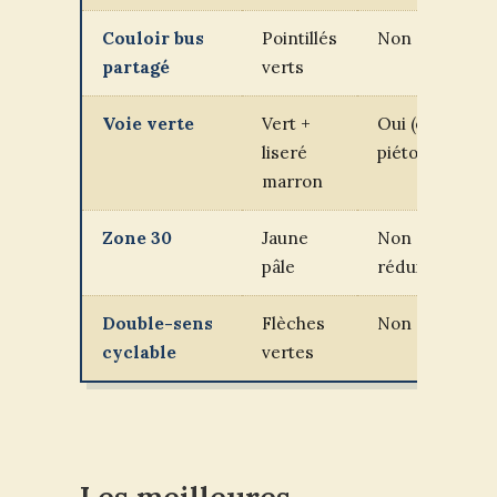
Couloir bus
Pointillés
Non
partagé
verts
Voie verte
Vert +
Oui (espace
liseré
piéton/vélo)
marron
Zone 30
Jaune
Non (vitesse
pâle
réduite)
Double-sens
Flèches
Non
cyclable
vertes
Les meilleures