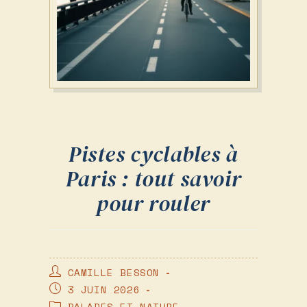
Pistes cyclables à
Paris : tout savoir
pour rouler
AUTEUR/AUTRICE
CAMILLE BESSON
DE
PUBLICATION
3 JUIN 2026
LA
PUBLIÉE :
POST
BALADES ET NATURE