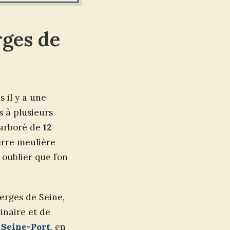
rges de
 il y a une
s à plusieurs
c arboré de
12
erre meulière
oublier que l’on
erges de Seine,
inaire et de
0 Seine-Port
, en