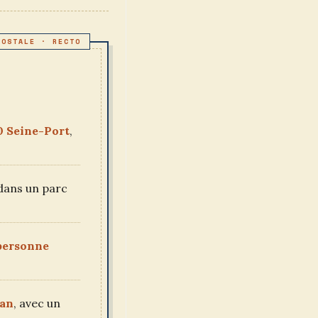
40 Seine-Port
,
ans un parc
 personne
tan
, avec un