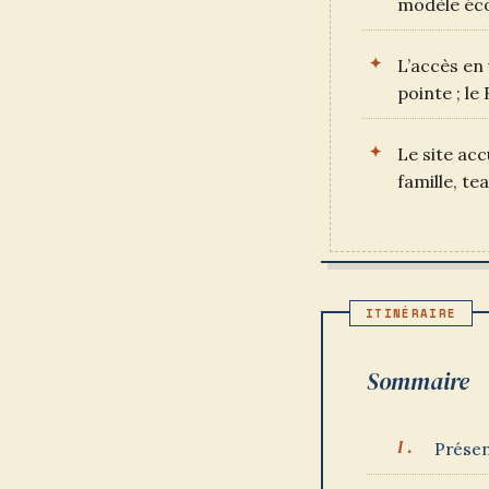
modèle éco
L’accès en
pointe ; l
Le site acc
famille, te
Sommaire
Présen