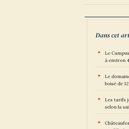
DE
LA
PUBLICATION :
Dans cet art
Le Campus 
à environ 
Le domain
boisé de 1
Les tarifs
selon la sa
Châteaufor