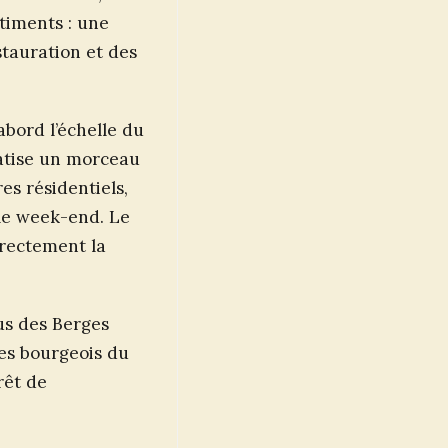
timents : une
stauration et des
abord l’échelle du
vatise un morceau
es résidentiels,
le week-end. Le
irectement la
us des Berges
nes bourgeois du
orêt de