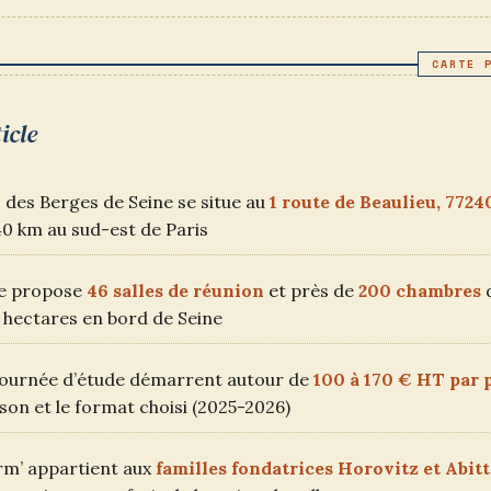
PUBLIÉE :
CATEGORY:
icle
des Berges de Seine se situe au
1 route de Beaulieu, 772
40 km au sud-est de Paris
e propose
46 salles de réunion
et près de
200 chambres
d
2 hectares en bord de Seine
 journée d’étude démarrent autour de
100 à 170 € HT par
ison et le format choisi (2025-2026)
m’ appartient aux
familles fondatrices Horovitz et Abit