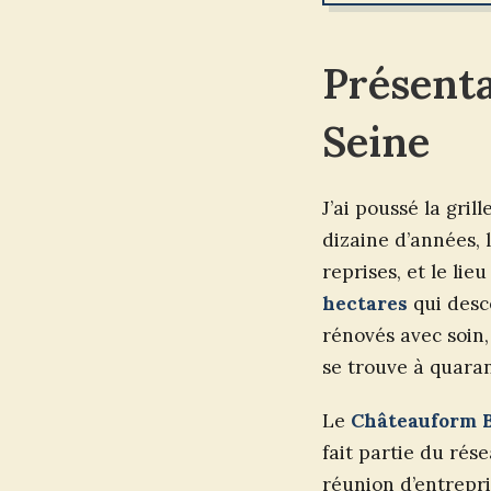
Présent
Seine
J’ai poussé la gri
dizaine d’années, l
reprises, et le li
hectares
qui desc
rénovés avec soin,
se trouve à quaran
Le
Châteauform B
fait partie du rés
réunion d’entrepri