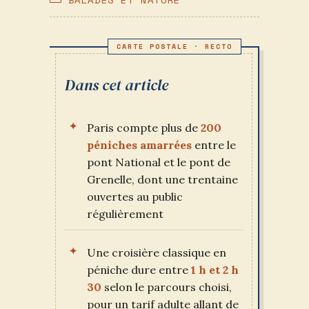
PUBLICATION :
CATEGORY:
Dans cet article
Paris compte plus de
200
péniches amarrées
entre le
pont National et le pont de
Grenelle, dont une trentaine
ouvertes au public
régulièrement
Une croisière classique en
péniche dure entre
1 h et 2 h
30
selon le parcours choisi,
pour un tarif adulte allant de