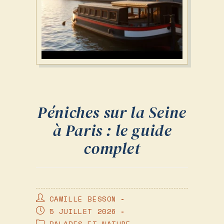
Péniches sur la Seine
à Paris : le guide
complet
AUTEUR/AUTRICE
CAMILLE BESSON
DE
PUBLICATION
5 JUILLET 2026
LA
PUBLIÉE :
POST
BALADES ET NATURE