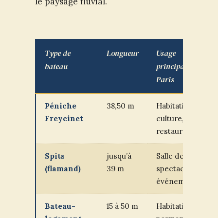
le paysage fluvial.
Type de
Longueur
Usage
bateau
principal à
Paris
Péniche
38,50 m
Habitation,
Freycinet
culture,
restaurant
Spits
jusqu’à
Salle de
(flamand)
39 m
spectacle,
événementiel
Bateau-
15 à 50 m
Habitation