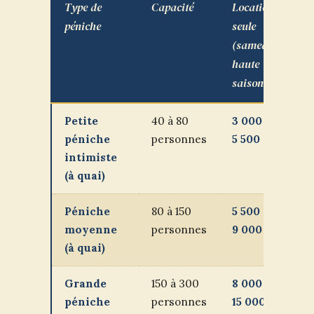
Type de
Capacité
Location
For
péniche
seule
av
(samedi,
tra
haute
(p
saison)
pe
Petite
40 à 80
3 000 à
90
péniche
personnes
5 500 €
€
intimiste
(à quai)
Péniche
80 à 150
5 500 à
110
moyenne
personnes
9 000 €
€
(à quai)
Grande
150 à 300
8 000 à
13
péniche
personnes
15 000
€