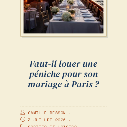
Faut-il louer une
péniche pour son
mariage à Paris ?
AUTEUR/AUTRICE
CAMILLE BESSON
DE
PUBLICATION
3 JUILLET 2026
LA
PUBLIÉE :
POST
SORTIES ET LOISIRS