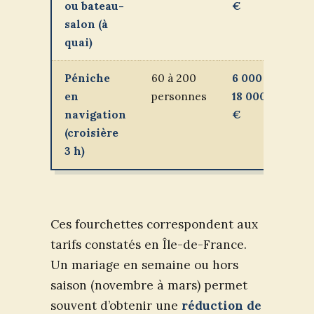
ou bateau-
€
salon (à
quai)
Péniche
60 à 200
6 000 à
15
en
personnes
18 000
€
navigation
€
(croisière
3 h)
Ces fourchettes correspondent aux
tarifs constatés en Île-de-France.
Un mariage en semaine ou hors
saison (novembre à mars) permet
souvent d’obtenir une
réduction de