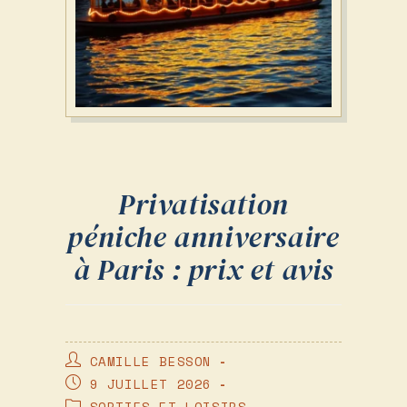
Privatisation
péniche anniversaire
à Paris : prix et avis
AUTEUR/AUTRICE
CAMILLE BESSON
DE
PUBLICATION
9 JUILLET 2026
LA
PUBLIÉE :
POST
SORTIES ET LOISIRS