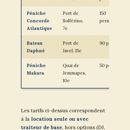
Péniche
Port de
150
N
Concorde
Solférino,
pers.
q
Atlantique
7e
Bateau
Port de
90 pers.
O
Daphné
Javel, 15e
Péniche
Quai de
50 pers.
N
Makara
Jemmapes,
q
10e
Les tarifs ci-dessus correspondent
à la
location seule ou avec
traiteur de base
, hors options (DJ,