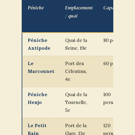
Péniche
Emplacement
Capacité
N
/ quai
Péniche
Quai de la
80 pers.
N
Antipode
Seine, 19e
q
Le
Port des
60 pers.
N
Marcounet
Célestins,
q
4e
Péniche
Quai de la
100
O
Henjo
Tournelle,
pers.
5e
Le Petit
Port de la
120
N
Bain
Gare, 13e
pers.
q