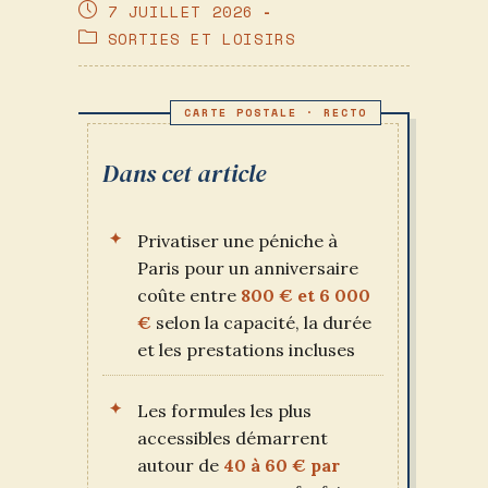
DE
PUBLICATION
7 JUILLET 2026
LA
PUBLIÉE :
POST
SORTIES ET LOISIRS
PUBLICATION :
CATEGORY:
Dans cet article
Privatiser une péniche à
Paris pour un anniversaire
coûte entre
800 € et 6 000
€
selon la capacité, la durée
et les prestations incluses
Les formules les plus
accessibles démarrent
autour de
40 à 60 € par