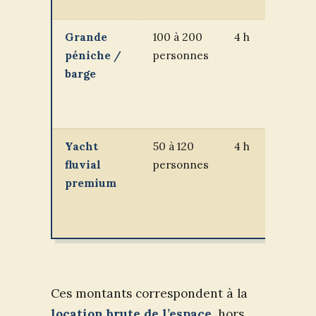
€
Grande
100 à 200
4 h
3
péniche /
personnes
000
barge
à 5
000
€
Yacht
50 à 120
4 h
4
fluvial
personnes
500
premium
à 8
000
€
Ces montants correspondent à la
location brute de l’espace
, hors