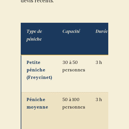
devis récents.
Type de
Capacité
Durée
Prix
péniche
à
quai
Petite
30 à 50
3 h
800
péniche
personnes
à 1
(Freycinet)
500
€
Péniche
50 à 100
3 h
1
moyenne
personnes
500
à 3
000