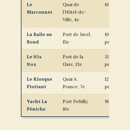
Le
Quai de
60 pers.
Marcounet
l’Hôtel-de-
Ville, 4e
La Balle au
Port de Javel,
100
Bond
15e
pers.
Le Nix
Port de la
200
Nox
Gare, 13e
pers.
Le Kiosque
Quai A.
120
Flottant
France, 7e
pers.
Yacht La
Port Debilly,
90 pers.
Péniche
16e