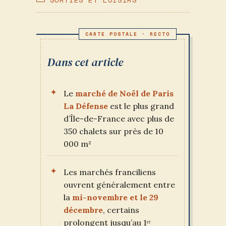
PUBLICATION :
CATEGORY:
Dans cet article
Le
marché de Noël de Paris
La Défense
est le plus grand
d’Île-de-France avec plus de
350 chalets sur près de 10
000 m²
Les marchés franciliens
ouvrent généralement entre
la
mi-novembre et le 29
décembre
, certains
prolongent jusqu’au 1ᵉʳ