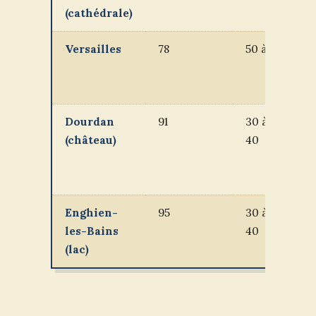
(cathédrale)
d
Versailles
78
50 à 70
D
f
Dourdan
91
30 à
1
(château)
40
w
e
d
Enghien-
95
30 à
M
les-Bains
40
d
(lac)