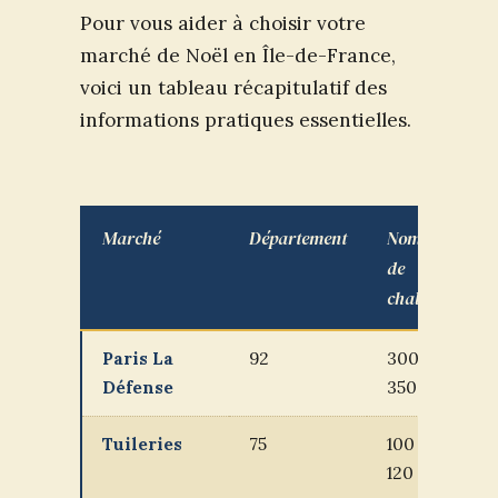
Pour vous aider à choisir votre
marché de Noël en Île-de-France,
voici un tableau récapitulatif des
informations pratiques essentielles.
Marché
Département
Nombre
P
de
h
chalets
Paris La
92
300 à
M
Défense
350
f
Tuileries
75
100 à
M
120
d