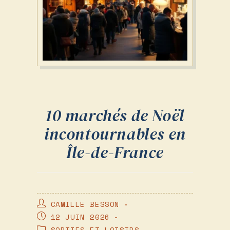
10 marchés de Noël
incontournables en
Île-de-France
AUTEUR/AUTRICE
CAMILLE BESSON
DE
PUBLICATION
12 JUIN 2026
LA
PUBLIÉE :
POST
SORTIES ET LOISIRS