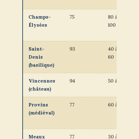
j
Champs-
75
80 à
M
Élysées
100
d
j
Saint-
93
40 à
D
Denis
60
m
(basilique)
Vincennes
94
50 à 60
D
(château)
f
Provins
77
60 à 80
2
(médiéval)
e
d
Meaux
77
30 à 50
M