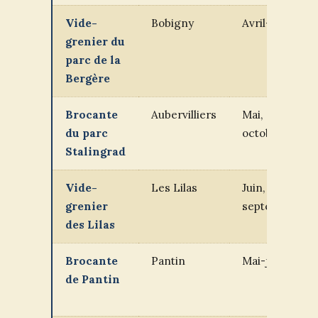
Vide-
Bobigny
Avril-juin
grenier du
parc de la
Bergère
Brocante
Aubervilliers
Mai,
du parc
octobre
Stalingrad
Vide-
Les Lilas
Juin,
grenier
septembre
des Lilas
Brocante
Pantin
Mai-juin
de Pantin