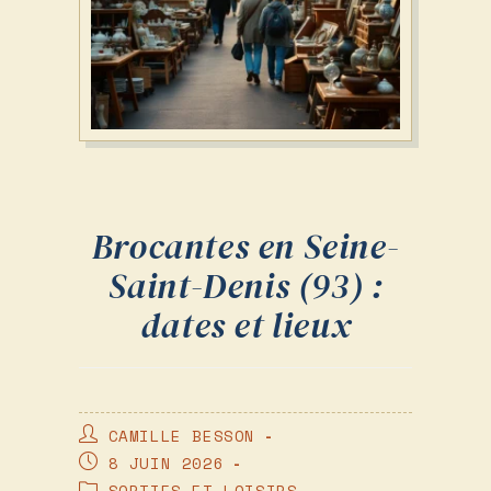
Brocantes en Seine-
Saint-Denis (93) :
dates et lieux
AUTEUR/AUTRICE
CAMILLE BESSON
DE
PUBLICATION
8 JUIN 2026
LA
PUBLIÉE :
POST
SORTIES ET LOISIRS