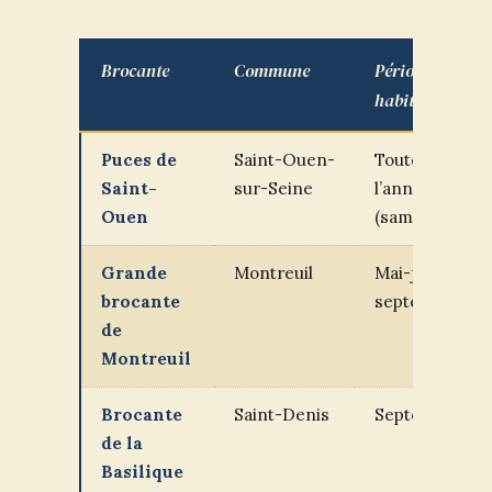
Brocante
Commune
Période
habituelle
Puces de
Saint-Ouen-
Toute
Saint-
sur-Seine
l’année
Ouen
(sam-lun)
Grande
Montreuil
Mai-juin,
brocante
septembre
de
Montreuil
Brocante
Saint-Denis
Septembre
de la
Basilique