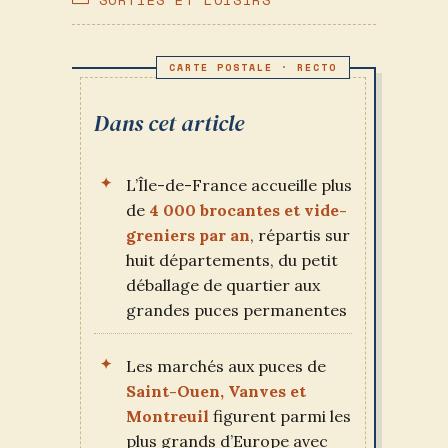
PUBLICATION :
CATEGORY:
Dans cet article
L’Île-de-France accueille plus
de
4 000 brocantes et vide-
greniers par an
, répartis sur
huit départements, du petit
déballage de quartier aux
grandes puces permanentes
Les marchés aux puces de
Saint-Ouen, Vanves et
Montreuil
figurent parmi les
plus grands d’Europe avec