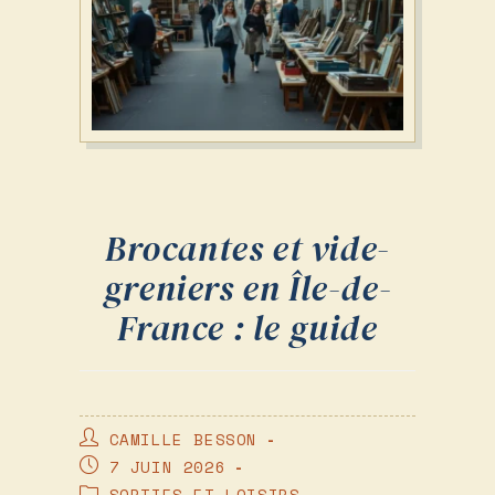
Brocantes et vide-
greniers en Île-de-
France : le guide
AUTEUR/AUTRICE
CAMILLE BESSON
DE
PUBLICATION
7 JUIN 2026
LA
PUBLIÉE :
POST
SORTIES ET LOISIRS