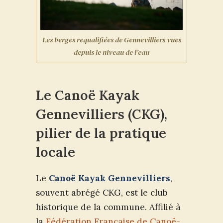
Les berges requalifiées de Gennevilliers vues
depuis le niveau de l’eau
Le Canoë Kayak
Gennevilliers (CKG),
pilier de la pratique
locale
Le
Canoë Kayak Gennevilliers
,
souvent abrégé CKG, est le club
historique de la commune. Affilié à
la
Fédération Française de Canoë-