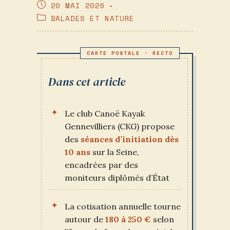
DE
PUBLICATION
20 MAI 2026
LA
PUBLIÉE :
POST
BALADES ET NATURE
PUBLICATION :
CATEGORY:
Dans cet article
Le club Canoë Kayak
Gennevilliers (CKG) propose
des
séances d’initiation dès
10 ans
sur la Seine,
encadrées par des
moniteurs diplômés d’État
La cotisation annuelle tourne
autour de
180 à 250 €
selon