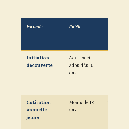
Formule
Public
Tarif
indicatif
(saison)
Initiation
Adultes et
10 à 15 €
l
découverte
ados dès 10
séance
ans
Cotisation
Moins de 18
180 à 200
annuelle
ans
€
jeune