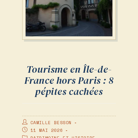
Tourisme en Île-de-
France hors Paris : 8
pépites cachées
AUTEUR/AUTRICE
CAMILLE BESSON
DE
PUBLICATION
11 MAI 2026
LA
PUBLIÉE :
POST
PATRIMOINE ET HISTOIRE