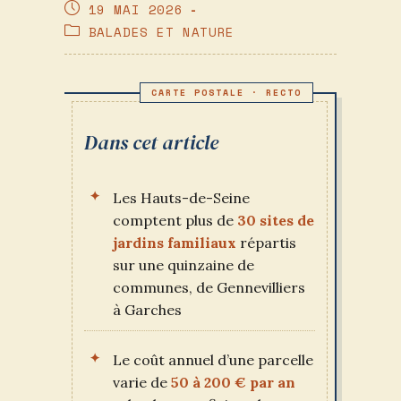
DE
PUBLICATION
19 MAI 2026
LA
PUBLIÉE :
POST
BALADES ET NATURE
PUBLICATION :
CATEGORY:
Dans cet article
Les Hauts-de-Seine
comptent plus de
30 sites de
jardins familiaux
répartis
sur une quinzaine de
communes, de Gennevilliers
à Garches
Le coût annuel d’une parcelle
varie de
50 à 200 € par an